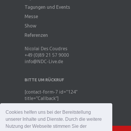
Tagungen und Events
Messe
Show
Referenzen
Nicolai Des Coudres
+49 (0)89 21 57 9000
info@NDC-Live.de
BITTE UM RÜCKRUF
[contact-form-7 id="124"
title="Callback"]
© 2026, Nicolai Des Coudres
Cookies helfen uns bei der Bereitstellung
unserer Inhalte und Dienste. Durch die weitere
Nutzung der Webseite stimmen Sie der