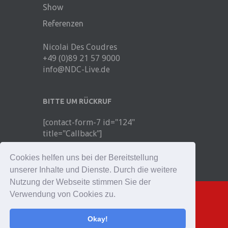
Show
Referenzen
Nicolai Des Coudres
+49 (0)89 21 57 9000
info@NDC-Live.de
BITTE UM RÜCKRUF
[contact-form-7 id="124"
title="Callback"]
© 2026, Nicolai Des Coudres
Cookies helfen uns bei der Bereitstellung
unserer Inhalte und Dienste. Durch die weitere
Nutzung der Webseite stimmen Sie der
Verwendung von Cookies zu.
Einfach in Kontakt
Okay!